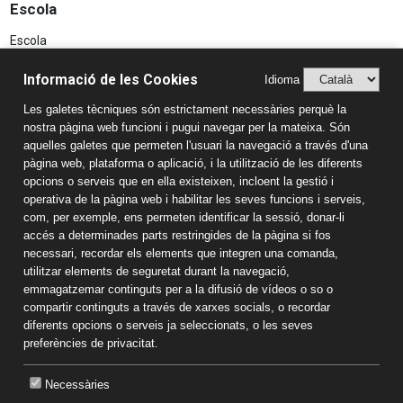
Escola
Escola
Projecte educatiu
Informació de les Cookies
Idioma
Aspectes Legals
Les galetes tècniques són estrictament necessàries perquè la
Avís Legal
nostra pàgina web funcioni i pugui navegar per la mateixa. Són
Política de Privacitat
aquelles galetes que permeten l'usuari la navegació a través d'una
pàgina web, plataforma o aplicació, i la utilització de les diferents
Sistema Intern d’Informació (SIIF)
opcions o serveis que en ella existeixen, incloent la gestió i
Estudis
operativa de la pàgina web i habilitar les seves funcions i serveis,
Llar d'infants
com, per exemple, ens permeten identificar la sessió, donar-li
accés a determinades parts restringides de la pàgina si fos
Educació infantil
necessari, recordar els elements que integren una comanda,
Educació primària
utilitzar elements de seguretat durant la navegació,
Educació secundària
emmagatzemar continguts per a la difusió de vídeos o so o
Informació de contacte
compartir continguts a través de xarxes socials, o recordar
diferents opcions o serveis ja seleccionats, o les seves
Av. Nostra Senyora de Montserrat, 3-5
preferències de privacitat.
43400, Montblanc
Tel. 977 860 196
Necessàries
Email:
mdserra@mdserra.cat