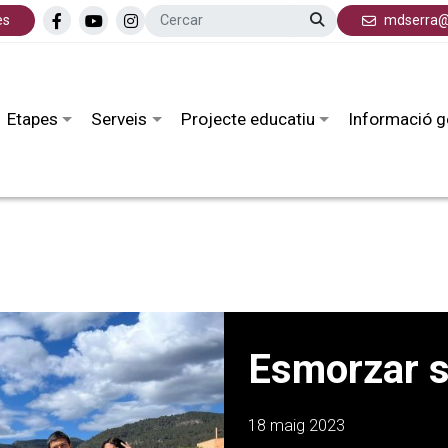
es
mdserra@
Etapes
Serveis
Projecte educatiu
Informació g
Esmorzar s
18 maig 2023