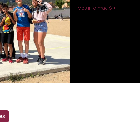
Més informació +
es