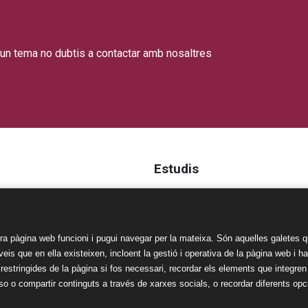
gun tema no dubtis a contactar amb nosaltres
Estudis
Llar d'infants
educatiu
Educació infantil
Educació primària
a pàgina web funcioni i pugui navegar per la mateixa. Són aquelles galetes q
s Legals
Educació secundària
erveis que en ella existeixen, incloent la gestió i operativa de la pàgina web i 
 restringides de la pàgina si fos necessari, recordar els elements que integre
l
 o compartir continguts a través de xarxes socials, o recordar diferents opci
e Privacitat