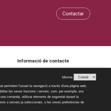
Contactar
Informació de contacte
Av. Nostra Senyora de Montserrat, 3-5
Idioma
43400, Montblanc
Tel. 977 860 196
ue permeten l'usuari la navegació a través d'una pàgina web,
Email:
mdserra@mdserra.cat
habilitar les seves funcions i serveis, com, per exemple, ens
n una comanda, utilitzar elements de seguretat durant la
ons o serveis ja seleccionats, o les seves preferències de