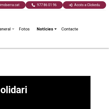
mdserra.cat
977 86 01 96
Accés a Clickedu
eneral
Fotos
Notícies
Contacte
olidari