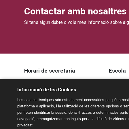
Contactar amb nosaltres
Si tens algun dubte o vols més informació sobre al
Horari de secretaria
Escola
De dilluns a divendres
Escola
Informació de les Cookies
9.00h a 13.00h
Projecte 
15.00 a 17.00h
Les galetes tècniques són estrictament necessàries perquè la nostr
Aspecte
plataforma o aplicació, i la utilització de les diferents opcions o s
permeten identificar la sessió, donar-li accés a determinades parts
Avís Lega
navegació, emmagatzemar continguts per a la difusió de vídeos o so
Política d
privacitat.